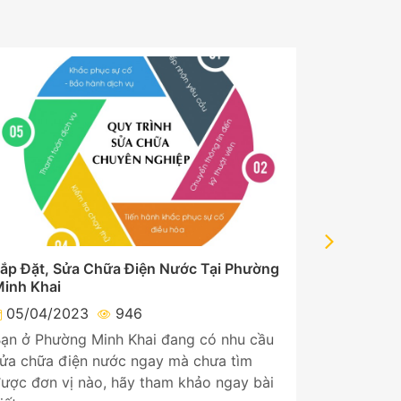
ắp Đặt, Sửa Chữa Điện Nước Tại Phường
Lắp Đặt, 
inh Khai
Tây Tựu
05/04/2023
946
05/04/
ạn ở Phường Minh Khai đang có nhu cầu
Bạn ở Phư
ửa chữa điện nước ngay mà chưa tìm
sửa chữa 
ược đơn vị nào, hãy tham khảo ngay bài
được đơn 