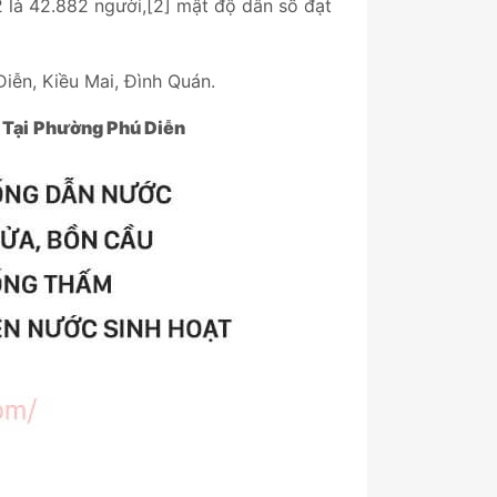
 là 42.882 người,[2] mật độ dân số đạt
iễn, Kiều Mai, Đình Quán.
 Tại
Phường Phú Diễn