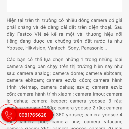
Hiện tại trên thị trường có nhiều dòng camera có giá
phải chăng và dễ dàng cài đặt trên điện thoại. Sau
đây Fastco VN sẽ kể ra một vài thương hiệu nổi
tiếng đang được ưa chuộng trên đất nước ta như
Yoosee, Hikvision, Vantech, Sony, Panasonic,..
Các bạn có thể lựa chọn những 1 trong những loại
camera đang bán chạy trên thị trường hiện nay như
sau: camera analog; camera dome; camera ebitcam;
camera ebitcam; camera ezviz c6cn; camera hành
trình vietmap, camera dahua; ezviz; camera ezviz
c6n; camera hành trình xiaomi; camera imou; camera
ip dahua; camera keeper; camera yoosee 3 râu;
camera yoosee 1080p; camera yoosee 2 râu; camera
yoosee 5 râu; camera 360 yoosee; camera yoosee 4
0981765628
râu; camera poe; camera unv; camera vitacam;
camera xiaomi 360; camera yoosee; camera 70 mai