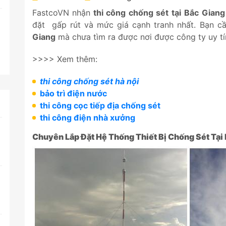
FastcoVN nhận
thi công chống sét tại
Bắc Giang
đặt gấp rút và mức giá cạnh tranh nhất. Bạn c
Giang
mà chưa tìm ra được nơi được công ty uy tí
>>>> Xem thêm:
thi công chống sét hà nội
bảo trì điện nước
thi công cọc tiếp địa chống sét
thi công điện nhà xưởng
Chuyên Lắp Đặt Hệ Thống Thiết Bị Chống Sét Tại