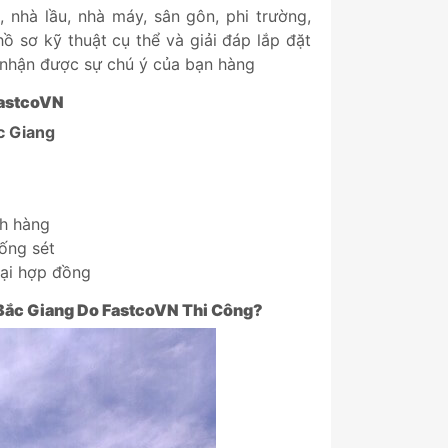
, nhà lầu, nhà máy, sân gôn, phi trường,
hồ sơ kỹ thuật cụ thể và giải đáp lắp đặt
 nhận được sự chú ý của bạn hàng
astcoVN
c Giang
ch hàng
ống sét
lại hợp đồng
Bắc Giang
Do
FastcoVN
Thi Công?