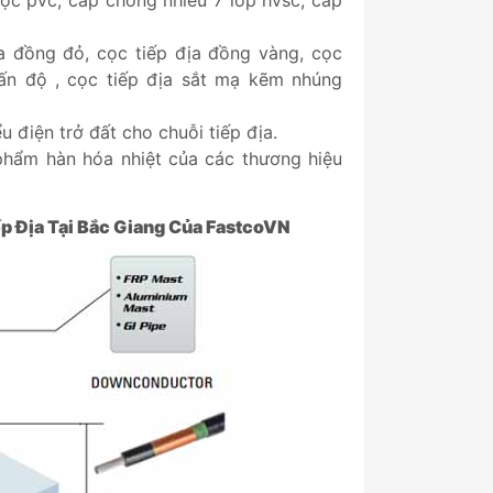
ọc pvc, cáp chống nhiễu 7 lớp hvsc, cáp
ịa đồng đỏ, cọc tiếp địa đồng vàng, cọc
ấn độ , cọc tiếp địa sắt mạ kẽm nhúng
u điện trở đất cho chuỗi tiếp địa.
phẩm hàn hóa nhiệt của các thương hiệu
p Địa Tại
Bắc Giang
Của
FastcoVN