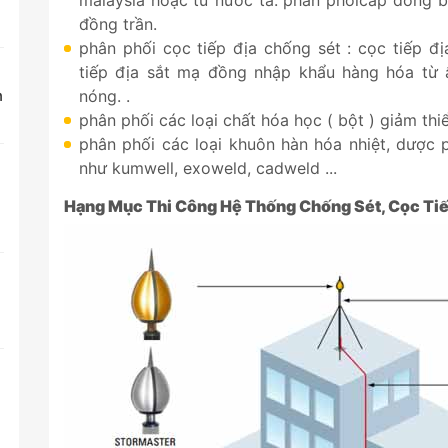
malaysia hoặc từ nước ta. phân phốicáp đồng b
đồng trần.
phân phối cọc tiếp địa chống sét : cọc tiếp đ
tiếp địa sắt mạ đồng nhập khẩu hàng hóa từ 
n
nóng. .
phân phối các loại chất hóa học ( bột ) giảm thiể
phân phối các loại khuôn hàn hóa nhiệt, dược 
như kumwell, exoweld, cadweld ...
Hạng Mục Thi Công Hệ Thống Chống Sét, Cọc Tiế