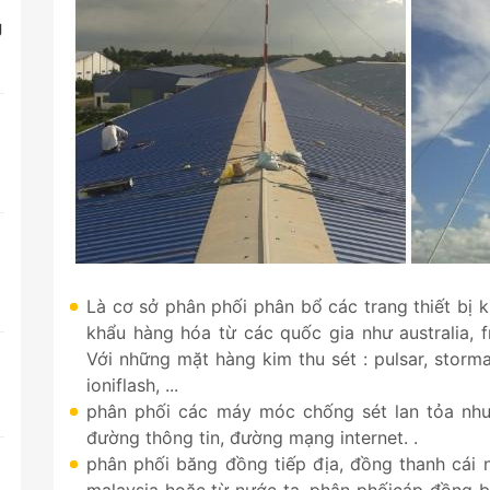
g
Là cơ sở phân phối phân bổ các trang thiết bị k
khẩu hàng hóa từ các quốc gia như australia, fr
Với những mặt hàng kim thu sét : pulsar, stormas
t
ioniflash, ...
phân phối các máy móc chống sét lan tỏa như 
đường thông tin, đường mạng internet. .
phân phối băng đồng tiếp địa, đồng thanh cái 