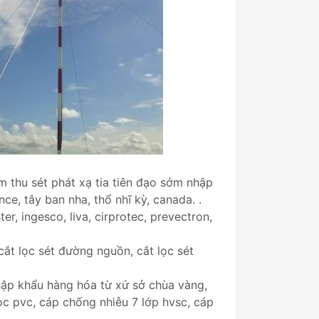
m thu sét phát xạ tia tiên đạo sớm nhập
ce, tây ban nha, thổ nhĩ kỳ, canada. .
er, ingesco, liva, cirprotec, prevectron,
ắt lọc sét đường nguồn, cắt lọc sét
hập khẩu hàng hóa từ xứ sở chùa vàng,
c pvc, cáp chống nhiễu 7 lớp hvsc, cáp