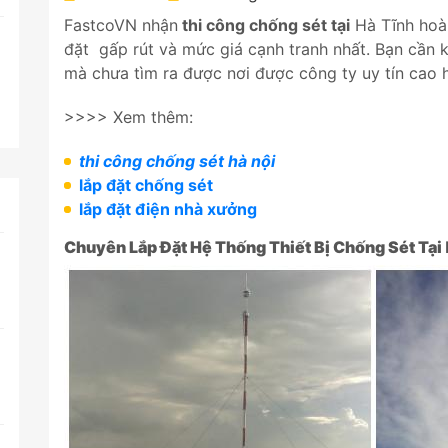
FastcoVN nhận
thi công chống sét tại
Hà Tĩnh hoàn 
đặt gấp rút và mức giá cạnh tranh nhất. Bạn cần 
mà chưa tìm ra được nơi được công ty uy tín cao 
>>>> Xem thêm:
thi công chống sét hà nội
lắp đặt chống sét
lắp đặt điện nhà xưởng
Chuyên Lắp Đặt Hệ Thống Thiết Bị Chống Sét Tại