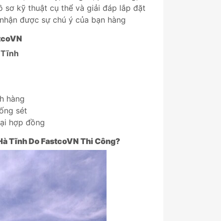
ồ sơ kỹ thuật cụ thể và giải đáp lắp đặt
 nhận được sự chú ý của bạn hàng
tcoVN
 Tĩnh
ch hàng
ống sét
lại hợp đồng
Hà Tĩnh
Do
FastcoVN
Thi Công?