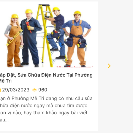
ắp Đặt, Sửa Chữa Điện Nước Tại Phường
Lắp Đặt, 
ễ Trì
Phú Đô
29/03/2023
960
29/03/
ạn ở Phường Mễ Trì đang có nhu cầu sửa
Bạn ở Phư
hữa điện nước ngay mà chưa tìm được
chữa điện
ơn vị nào, hãy tham khảo ngay bài viết
đơn vị nà
au...
sau...