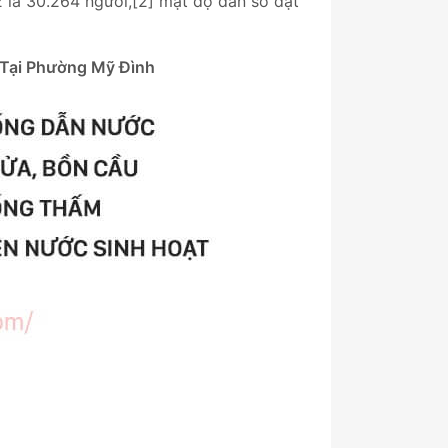
 là 30.264 người,[2] mật độ dân số đạt
 Tại
Phường Mỹ Đình