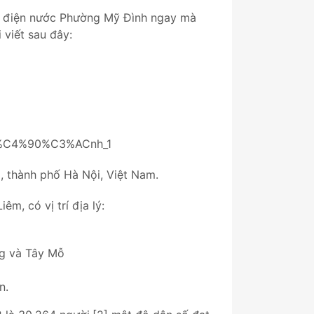
 điện nước Phường Mỹ Đình ngay mà
 viết sau đây:
B9_%C4%90%C3%ACnh_1
 thành phố Hà Nội, Việt Nam.
m, có vị trí địa lý:
ng và Tây Mỗ
n.