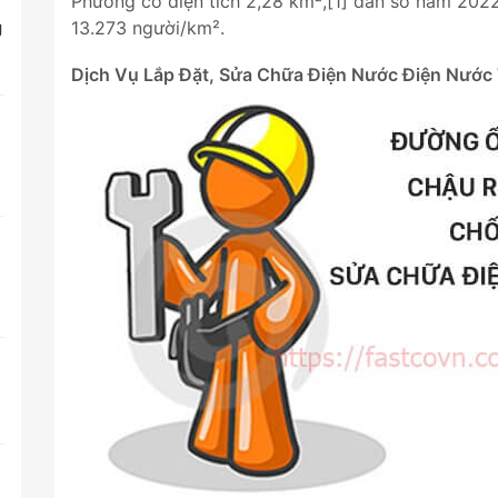
Phường có diện tích 2,28 km²,[1] dân số năm 2022
g
13.273 người/km².
Dịch Vụ Lắp Đặt, Sửa Chữa Điện Nước Điện Nước
t