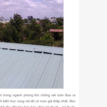
n trong ngành phòng thủ chống sét luôn đưa ra
h kiến trúc cùng với đó có mức giá thấp nhất. Bọn
ề lắp đặt bài bản bảo đảm kỹ thuật , mĩ thuật,