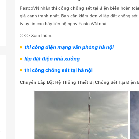
FastcoVN nhận
thi công chống sét tại điện biên
hoàn toàn
giá cạnh tranh nhất. Bạn cần kiếm đơn vị lắp đặt chống sét
ty uy tín cao hãy liên hệ ngay FastcoVN nhá.
>>>> Xem thêm:
thi công điện mạng văn phòng hà nội
lắp đặt điện nhà xưởng
thi công chống sét tại hà nội
Chuyên Lắp Đặt Hệ Thống Thiết Bị Chống Sét Tại Điện 