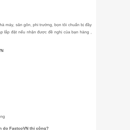
nhà máy, sân gôn, phi trường, bọn tôi chuẩn bị đầy
đáp lắp đặt nếu nhận được đề nghị của bạn hàng ,
VN
ồng
ên do
FastcoVN
thi công?