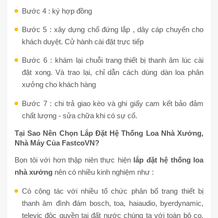
Bước 4 : ký hợp đồng
Bước 5 : xây dựng chổ đứng lắp , dây cáp chuyển cho
khách duyệt. Cử hành cài đặt trực tiếp
Bước 6 : khám lại chuỗi trang thiết bị thanh âm lúc cài
đặt xong. Và trao lại, chỉ dẫn cách dùng dàn loa phân
xưởng cho khách hàng
Bước 7 : chi trả giao kèo và ghi giấy cam kết bảo đảm
chất lượng - sửa chữa khi có sự cố.
Tại Sao Nên Chọn Lắp Đặt Hệ Thống Loa Nhà Xưởng,
Nhà Máy Của
FastcoVN?
Bọn tôi với hơn thập niên thực hiện
lắp đặt hệ thống loa
nhà xưởng
nên có nhiều kinh nghiệm như :
Có cộng tác với nhiều tổ chức phân bổ trang thiết bị
thanh âm đình đám bosch, toa, haiaudio, byerdynamic,
televic độc quyền tại đất nước chúng ta với toàn bộ co,