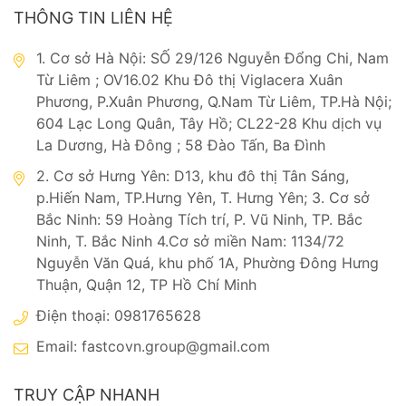
THÔNG TIN LIÊN HỆ
1. Cơ sở Hà Nội: SỐ 29/126 Nguyễn Đổng Chi, Nam
Từ Liêm ; OV16.02 Khu Đô thị Viglacera Xuân
Phương, P.Xuân Phương, Q.Nam Từ Liêm, TP.Hà Nội;
604 Lạc Long Quân, Tây Hồ; CL22-28 Khu dịch vụ
La Dương, Hà Đông ; 58 Đào Tấn, Ba Đình
2. Cơ sở Hưng Yên: D13, khu đô thị Tân Sáng,
p.Hiến Nam, TP.Hưng Yên, T. Hưng Yên; 3. Cơ sở
Bắc Ninh: 59 Hoàng Tích trí, P. Vũ Ninh, TP. Bắc
Ninh, T. Bắc Ninh 4.Cơ sở miền Nam: 1134/72
Nguyễn Văn Quá, khu phố 1A, Phường Đông Hưng
Thuận, Quận 12, TP Hồ Chí Minh
Điện thoại: 0981765628
Email:
fastcovn.group@gmail.com
TRUY CẬP NHANH