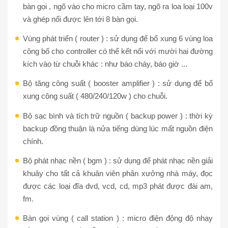
bàn gọi , ngõ vào cho micro cầm tay, ngõ ra loa loại 100v
và ghép nối được lên tới 8 bàn gọi.
Vùng phát triển ( router ) : sử dụng để bổ xung 6 vùng loa
công bố cho controller có thể kết nối với mười hai đường
kích vào từ chuỗi khác : như báo cháy, báo giờ ...
Bộ tăng công suất ( booster amplifier ) : sử dụng để bổ
xung công suất ( 480/240/120w ) cho chuỗi.
Bộ sạc bình và tích trữ nguồn ( backup power ) : thời kỳ
backup đồng thuận là nửa tiếng dùng lúc mất nguồn điện
chính.
Bộ phát nhạc nền ( bgm ) : sử dụng để phát nhạc nền giải
khuây cho tất cả khuân viên phân xưởng nhà máy, đọc
được các loại đĩa dvd, vcd, cd, mp3 phát được đài am,
fm.
Bàn gọi vùng ( call station ) : micro điện động độ nhạy