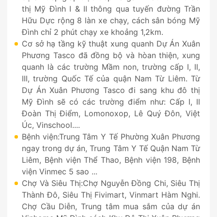
thị Mỹ Đình I & II thông qua tuyến đường Trần
Hữu Dực rộng 8 làn xe chạy, cách sân bóng Mỹ
Đình chỉ 2 phút chạy xe khoảng 1,2km.
Cơ sở hạ tầng kỹ thuật xung quanh Dự Án Xuân
Phương Tasco đã đồng bộ và hòan thiện, xung
quanh là các trường Mầm non, trường cấp I, II,
III, trường Quốc Tế của quận Nam Từ Liêm. Từ
Dự Án Xuân Phương Tasco đi sang khu đô thị
Mỹ Đình sẽ có các trường điểm như: Cấp I, II
Đoàn Thị Điểm, Lomonoxop, Lê Quý Đôn, Việt
Úc, Vinschool....
Bệnh viện:Trung Tâm Y Tế Phường Xuân Phương
ngay trong dự án, Trung Tâm Y Tế Quận Nam Từ
Liêm, Bệnh viện Thể Thao, Bệnh viện 198, Bệnh
viện Vinmec 5 sao ...
Chợ Và Siêu Thị:Chợ Nguyễn Đồng Chi, Siêu Thị
Thành Đô, Siêu Thị Fivimart, Vinmart Hàm Nghi.
Chợ Cầu Diễn, Trung tâm mua sắm của dự án