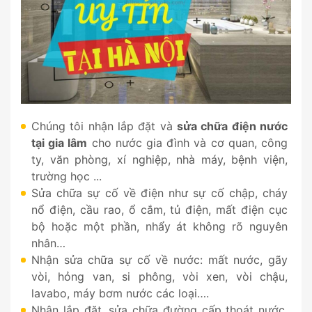
Chúng tôi nhận lắp đặt và
sửa chữa điện nước
tại gia lâm
cho nước gia đình và cơ quan, công
ty, văn phòng, xí nghiệp, nhà máy, bệnh viện,
trường học ...
Sửa chữa sự cố về điện như sự cố chập, cháy
nổ điện, cầu rao, ổ cắm, tủ điện, mất điện cục
bộ hoặc một phần, nhẩy át không rõ nguyên
nhân…
Nhận sửa chữa sự cố về nước: mất nước, gãy
vòi, hỏng van, si phông, vòi xen, vòi chậu,
lavabo, máy bơm nước các loại….
Nhận lắp đặt, sửa chữa đường cấp thoát nước,