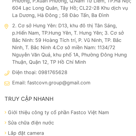
Phương, P.Xuân Phương, Q.Nam Từ Liêm, TP.Hà Nội;
604 Lạc Long Quân, Tây Hồ; CL22-28 Khu dịch vụ
La Dương, Hà Đông ; 58 Đào Tấn, Ba Đình
2. Cơ sở Hưng Yên: D13, khu đô thị Tân Sáng,
p.Hiến Nam, TP.Hưng Yên, T. Hưng Yên; 3. Cơ sở
Bắc Ninh: 59 Hoàng Tích trí, P. Vũ Ninh, TP. Bắc
Ninh, T. Bắc Ninh 4.Cơ sở miền Nam: 1134/72
Nguyễn Văn Quá, khu phố 1A, Phường Đông Hưng
Thuận, Quận 12, TP Hồ Chí Minh
Điện thoại: 0981765628
Email:
fastcovn.group@gmail.com
TRUY CẬP NHANH
Giới thiệu công ty cổ phần Fastco Việt Nam
Sửa chữa điện nước
Lắp đặt camera