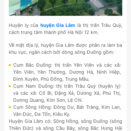
Huyện lỵ của
huyện Gia Lâm
là thị trấn Trâu Quỳ,
cách trung tâm thành phố Hà Nội 12 km.
Về mặt địa lý, huyện Gia Lâm được phân ra làm ba
khu vực, ngăn cách bởi dòng sông Đuống gồm:
Cụm Bắc Đuống: thị trấn Yên Viên và các xã:
Yên Viên, Yên Thường, Dương Hà, Ninh Hiệp,
Đình Xuyên, Phù Đổng, Trung Mầu.
Cụm Nam Đuống: thị trấn Trâu Quỳ (huyện lỵ)
và các xã: Cổ Bi, Đặng Xá, Dương Xá, Phú Thị,
Dương Quang, Kim Sơn, Lệ Chi.
Cụm Sông Hồng: Đông Dư, Bát Tràng, Kim Lan,
Văn Đức, Đa Tốn, Kiêu Kỵ.
Huyện Gia Lâm có: Sông Hồng, sông Đuống (sông
Thiên Đức) và sông Cầu Bây, sông Bắc Hưng Hải