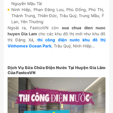
Nguyễn Mậu Tài
Ninh Hiệp, Phan Đăng Lưu, Phù Đổng, Phú Thị,
Thành Trung, Thiên Đức, Trâu Quỳ, Trung Mầu, Ỷ
Lan, Yên Thường
Ngoài ra, FastcoVN còn
sua chua dien nuoc
huyen Gia Lam
cho các khu đô thị mới như khu đô
thị Đặng Xá,
thi công điện nước khu đô thị
Vinhomes Ocean Park
, Trâu Quỳ, Ninh Hiệp...
Dịch Vụ Sửa Chữa Điện Nước Tại Huyện Gia Lâm
Của FastcoVN