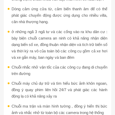
Dòng cảm ứng cửa từ, cảm biến thanh âm để có thể
phát giác chuyển động được ứng dụng cho nhiều villa,
căn nhà thượng hạng.
ở những ngã 3 ngã tư và các cổng vào ra khu dân cư :
bày biện chuỗi camera an ninh có khả năng nhận diện
dạng biển số xe, đồng thuận nhận diện và tích trữ biển số
và thời kỳ ra vô của toàn bộ các công cụ gồm cả xe hơi
và xe gắn máy, ban ngày và ban đêm
Chuỗi nhắc nhở vận tốc của các công cụ đang di chuyển
trên đường
Chuỗi máy chủ dự trữ và tìm hiểu bức ảnh khôn ngoan,
đồng ý quay phim liên hồi 24/7 và phát giác các hành
động lạ có khả năng xảy ra
Chuỗi ma trận và màn hình tường , đồng ý hiển thị bức
ảnh và nhắc nhở từ toàn bộ các camera trong hệ thống