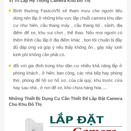
Vị Trí Lắp Hệ Thống Camera Khu Đô Thị
Bình thường FastcoVN sẽ tham mưu cho người tiêu
dùng nên lắp ở những khu vực lắp chuỗi camera khu dân
cư như hiên, cầu thang máy , cầu thang bộ , sảnh, địa
điểm để xe, khu vui chơi , thể thao. Nếu mọi người có
thêm thỉnh cầu lắp ở địa điểm khác , bọn tôi chuẩn bị đầy
đủ đáp ứng và góp ý nếu thấy không ổn , gây nảy sinh
kinh phí không cần phải có.
đối với gia đình trong khu dân cư nhiều khả năng lắp ở
phòng khách , ở hiên, ban công, các nhà bếp hay phòng
thờ, phòng để hồ sơ hố sơ, của cải quý, khu trước cửa
hay sau nhà , ở nơi để xe, kho chứa hàng hóa ....
Những Thiết Bị Dụng Cụ Cần Thiết Để Lắp Đặt Camera
Cho Khu Đô Thị