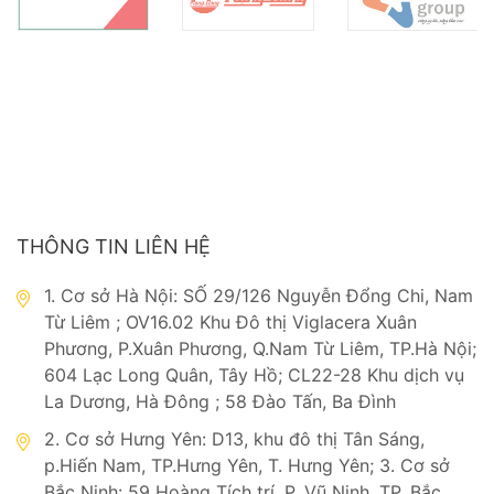
THÔNG TIN LIÊN HỆ
1. Cơ sở Hà Nội: SỐ 29/126 Nguyễn Đổng Chi, Nam
Từ Liêm ; OV16.02 Khu Đô thị Viglacera Xuân
Phương, P.Xuân Phương, Q.Nam Từ Liêm, TP.Hà Nội;
604 Lạc Long Quân, Tây Hồ; CL22-28 Khu dịch vụ
La Dương, Hà Đông ; 58 Đào Tấn, Ba Đình
2. Cơ sở Hưng Yên: D13, khu đô thị Tân Sáng,
p.Hiến Nam, TP.Hưng Yên, T. Hưng Yên; 3. Cơ sở
Bắc Ninh: 59 Hoàng Tích trí, P. Vũ Ninh, TP. Bắc