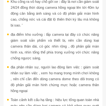
Khu cổng ra vô hay chỗ gởi xe : đây là nơi cần giám soát
24/24 đồng thời dùng camera hồng ngoại lên tới 40m tự
động cân bằng ánh sáng và có độ phân giải màn hình
cao, chống nớc và cài đặt lộ thiên thời kỳ lâu mà không
bị sao. ’
địa điểm kho xưởng : lắp camera tại đây có chức năng
giám soát sản phẩm và thiết bị, nên cần dùng loại
camera thân dài, có góc nhìn rộng , độ phân giải màn
hình xa, nhìn tổng thể phía trong xưởng với chức năng
chống ngược sáng.
địa phận nhân sự, người lao động làm việc : giám soát
nhân sự làm việc , xem họ mang trong mình chơi không
, nên chỉ cần đến dòng camera dome theo dõi trong có
độ phân giải màn hình chừng mực hoặc camera thân
hồng ngoại
Toàn cảnh kết cấu hạ tầng : hiệu lực tổng quan toàn nhà
máy nên cần dùng loại camera có khả năng quay quét