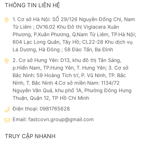
THÔNG TIN LIÊN HỆ
1. Cơ sở Hà Nội: SỐ 29/126 Nguyễn Đổng Chi, Nam
Từ Liêm ; OV16.02 Khu Đô thị Viglacera Xuân
Phương, P.Xuân Phương, Q.Nam Từ Liêm, TP.Hà Nội;
604 Lạc Long Quân, Tây Hồ; CL22-28 Khu dịch vụ
La Dương, Hà Đông ; 58 Đào Tấn, Ba Đình
2. Cơ sở Hưng Yên: D13, khu đô thị Tân Sáng,
p.Hiến Nam, TP.Hưng Yên, T. Hưng Yên; 3. Cơ sở
Bắc Ninh: 59 Hoàng Tích trí, P. Vũ Ninh, TP. Bắc
Ninh, T. Bắc Ninh 4.Cơ sở miền Nam: 1134/72
Nguyễn Văn Quá, khu phố 1A, Phường Đông Hưng
Thuận, Quận 12, TP Hồ Chí Minh
Điện thoại: 0981765628
Email:
fastcovn.group@gmail.com
TRUY CẬP NHANH